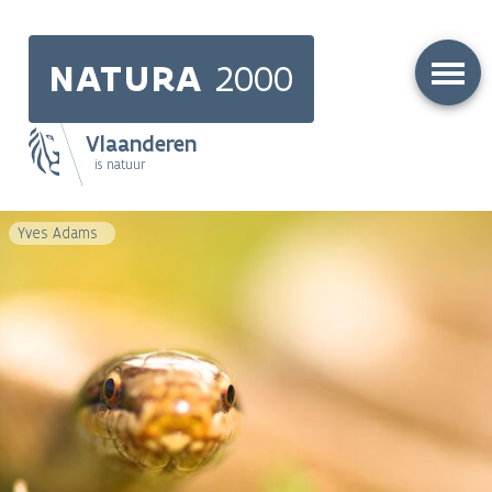
Skip
to
NATURA
2000
main
content
Vlaanderen
is natuur
Main
Yves Adams
navigation