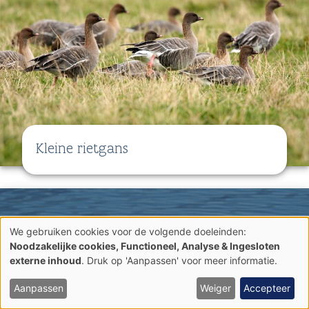
Kleine rietgans
We gebruiken cookies voor de volgende doeleinden:
Gebruik
Noodzakelijke cookies, Functioneel, Analyse & Ingesloten
van
externe inhoud
. Druk op 'Aanpassen' voor meer informatie.
persoonsgegevens
en
cookies
Aanpassen
Weiger
Accepteer