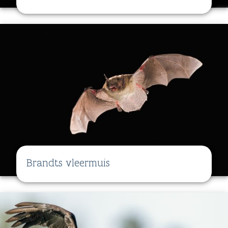
Brandts vleermuis