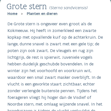
Grote stern
(Sterna sandvicensis)
Breadcrumb
Home
Planten en dieren
De Grote stern is ongeveer even groot als de
Kokmeeuw. Hij heeft in zomerkleed een zwarte
kopkap met opvallende kuif op de achterkruin. De
lange, dunne snavel is zwart met een gele tip; de
poten zijn ook zwart. De vleugels en rug zijn
lichtgrijs, de rest is spierwit. Juveniele vogels
hebben duidelijk geschubde bovendelen. In de
winter zijn het voorhoofd en voorkruin wit,
waardoor een smal zwart masker overblijft. In de
vlucht is een gevorkte staart zichtbaar, echter
zonder verlengde buitenste pennen. Tijdens het
foerageren vliegt hij hoger dan de Visdief of
Noordse stern, met omlaag wijzende snavel. In het
broedseizoen is tijdens de vlucht veelvuldig de