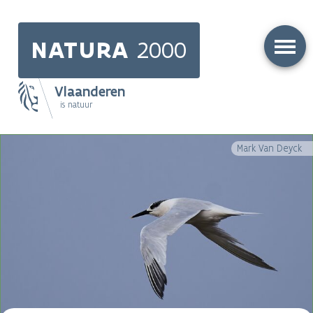
Skip
to
NATURA
2000
main
content
Vlaanderen
is natuur
Main
Mark Van Deyck
navigation