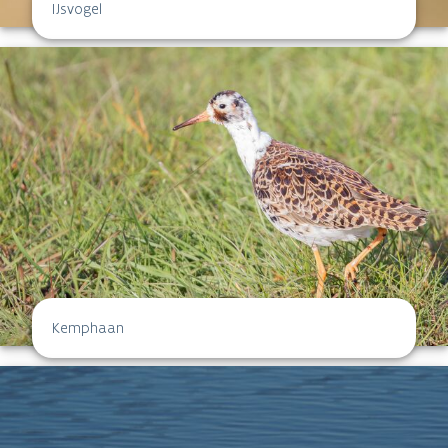
IJsvogel
Kemphaan