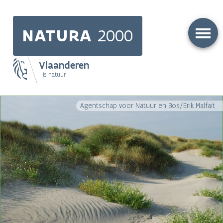
Skip
to
NATURA
2000
main
content
Vlaanderen
is natuur
Main
Agentschap voor Natuur en Bos/Erik Malfait
navigation