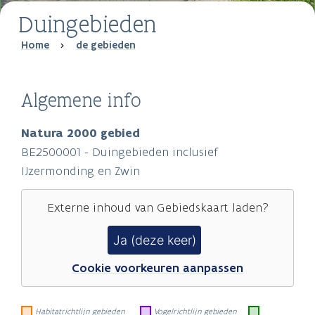
Duingebieden
Breadcrumb
Home
de gebieden
Algemene info
Natura 2000 gebied
BE2500001 - Duingebieden inclusief
IJzermonding en Zwin
Externe inhoud van
Gebiedskaart
laden?
Ja (deze keer)
Cookie voorkeuren aanpassen
Habitatrichtlijn gebieden
Vogelrichtlijn gebieden