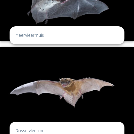
Meervleermuis
Rosse vleermuis