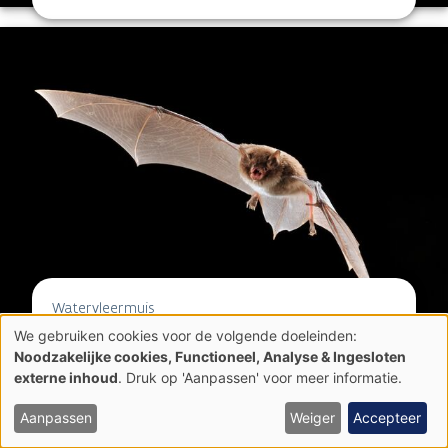
Watervleermuis
We gebruiken cookies voor de volgende doeleinden:
Gebruik
Noodzakelijke cookies, Functioneel, Analyse & Ingesloten
van
externe inhoud
. Druk op 'Aanpassen' voor meer informatie.
persoonsgegevens
Planten
en
cookies
Aanpassen
Weiger
Accepteer