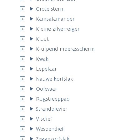
Grote stern
Kamsalamander
Kleine zilverreiger
Kluut
Kruipend moerasscherm
Kwak
Lepelaar
Nauwe korfslak
Ooievaar
Rugstreeppad
Strandplevier
Visdief
Wespendief
Zeggekorfslak