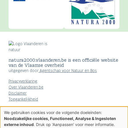
natura2000.vlaanderen.be is een officiële website
van de Vlaamse overheid
uitgegeven door
Agentschap voor Natuur en Bos
Privacyverklaring
Over Vlaanderen.be
Disclaimer
Toegankelijkheid
AGENTSCHAP
We gebruiken cookies voor de volgende doeleinden:
NATUUR & BOS
Gebruik
Noodzakelijke cookies, Functioneel, Analyse & Ingesloten
van
externe inhoud
. Druk op 'Aanpassen' voor meer informatie.
persoonsgegevens