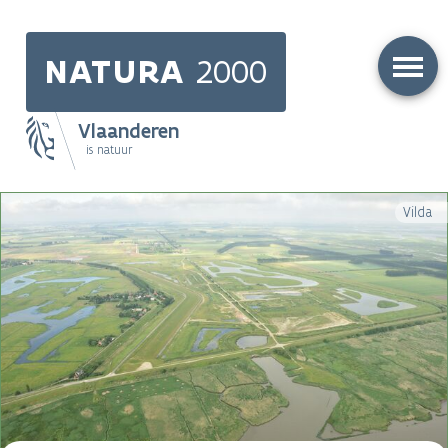
Skip
to
NATURA
2000
main
content
Vlaanderen
is natuur
Main
Vilda
navigation