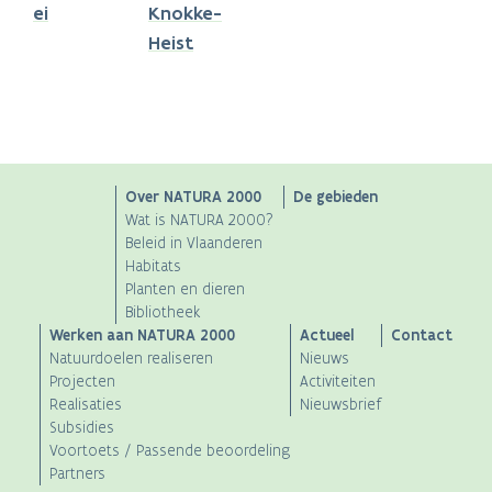
ei
Knokke-
Heist
Main
Over NATURA 2000
De gebieden
Wat is NATURA 2000?
navigation
Beleid in Vlaanderen
Habitats
Planten en dieren
Bibliotheek
Werken aan NATURA 2000
Actueel
Contact
Natuurdoelen realiseren
Nieuws
Projecten
Activiteiten
Realisaties
Nieuwsbrief
Subsidies
Voortoets / Passende beoordeling
Partners