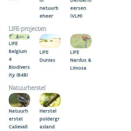
m
Denderm
natuurb
eersen
eheer
(VLM)
LIFE-projecten
LIFE
Belgium
LIFE
LIFE
4
Dunias
Nardus &
Biodivers
Limosa
ity (B4B)
Natuurherstel
Natuurh
Herstel
erstel
poldergr
Calievall
asland