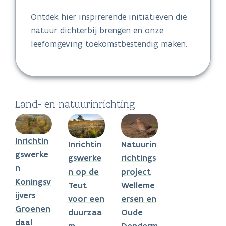
Ontdek hier inspirerende initiatieven die
natuur dichterbij brengen en onze
leefomgeving toekomstbestendig maken.
Land- en natuurinrichting
Inrichtin
Inrichtin
Natuurin
gswerke
gswerke
richtings
n
n op de
project
Koningsv
Teut
Welleme
ijvers
voor een
ersen en
Groenen
duurzaa
Oude
daal