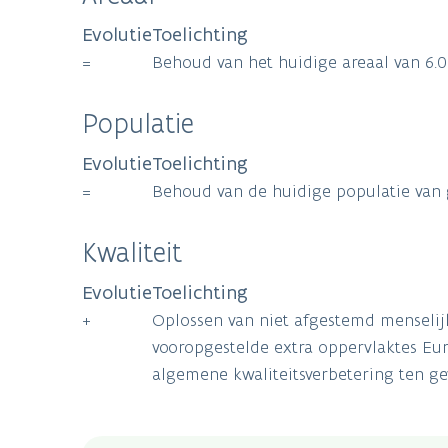
Evolutie
Toelichting
=
Behoud van het huidige areaal van 6.
Populatie
Evolutie
Toelichting
=
Behoud van de huidige populatie van
Kwaliteit
Evolutie
Toelichting
+
Oplossen van niet afgestemd menselijk
vooropgestelde extra oppervlaktes Eu
algemene kwaliteitsverbetering ten ge