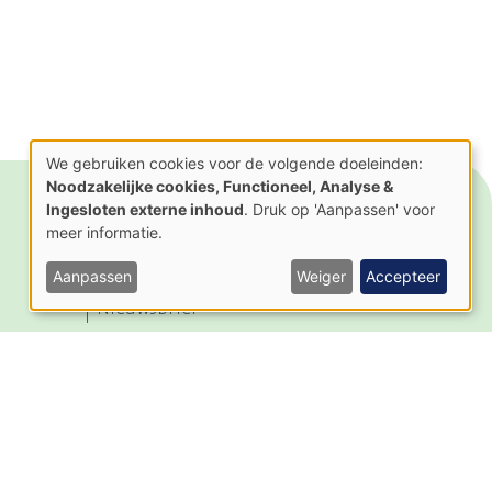
We gebruiken cookies voor de volgende doeleinden:
Gebruik
Noodzakelijke cookies, Functioneel, Analyse &
van
Ingesloten externe inhoud
. Druk op 'Aanpassen' voor
persoonsgegevens
Actueel
Contact
en
meer informatie.
Nieuws
cookies
Activiteiten
Aanpassen
Weiger
Accepteer
Nieuwsbrief