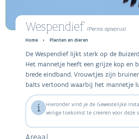
Wespendief
(Pernis apivorus)
Breadcrumb
Home
Planten en dieren
De Wespendief lijkt sterk op de Buizerd
Het mannetje heeft een grijze kop en b
brede eindband. Vrouwtjes zijn bruiner
balts vertoond waarbij het mannetje lu
Hieronder vind je de Gewestelijke Ins
veilige toekomst te creëren voor deze s
Areaal