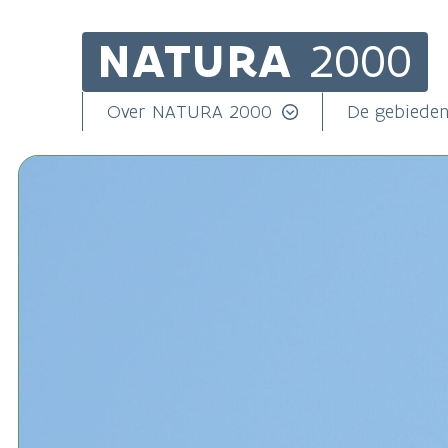
NATURA
2000
Skip
to
main
Main
Over NATURA 2000
De gebiede
content
navigation