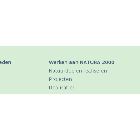
eden
Werken aan NATURA 2000
Natuurdoelen realiseren
Projecten
Realisaties
Subsidies
Voortoets / Passende beoordeling
Partners