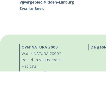
Vijvergebied Midden-Limburg
Zwarte Beek
Main
Over NATURA 2000
De gebi
Wat is NATURA 2000?
navigation
Beleid in Vlaanderen
Habitats
Planten en dieren
Bibliotheek