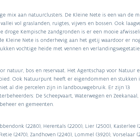
tige mix aan natuurclusters. De Kleine Nete is een van de m
vallei vol graslanden, ruigtes, vijvers en bossen. Ook laa
de droge Kempische zandgronden is er een mooie afwisseli
e Kleine Nete is onderhevig aan het getij waardoor er no
tukken vochtige heide met vennen en verlandingsvegetatie
or natuur, bos en reservaat. Het Agentschap voor Natuur e
ebied. Ook Natuurpunt heeft er eigendommen en stukken i
et al die percelen zijn in landbouwgebruik. Er zijn 13
terbeheerders: De Scheepvaart, Waterwegen en Zeekanaal,
erbeheer en gemeenten.
bbendonk (2280), Herentals (2200), Lier (2500), Kasterlee (
, Retie (2470), Zandhoven (2240), Lommel (3920), Vorselaar (