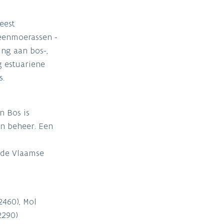
eest
gveenmoerassen -
ng aan bos-,
g estuariene
s.
n Bos is
n beheer. Een
 de Vlaamse
2460), Mol
2290)