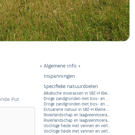
Algemene info
Inspanningen
Specifieke natuurdoelen
Alkalische moerassen in SBZ-H Kleine Nete
onde Put
Droge zandgronden met bos- en heidevegetaties in SBZ-H Kleine Nete
Droge zandgronden met bos- en heidevegetaties in SBZ-V De Ronde Put
Estuariene natuur in SBZ-H Kleine Nete
Rivierlandschap en laagveenmoerassen en moerasvogels in SBZ-H Kleine Nete
Rivierlandschap en laagveenmoerassen en moerasvogels in SBZ-V De Ronde Put
Vochtige heide met vennen en verlandingsvegetaties in SBZ-H Kleine Nete
Vochtige heide met vennen en verlandingsvegetaties in SBZ-V De Ronde Put