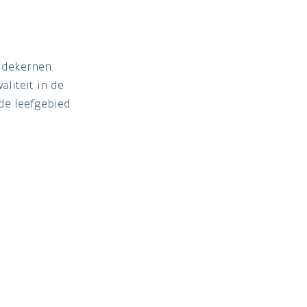
eidekernen.
liteit in de
nde leefgebied