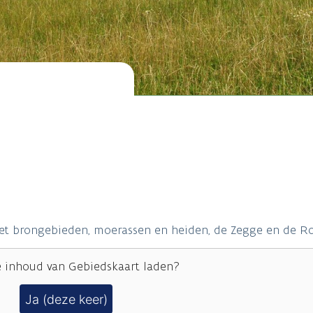
met brongebieden, moerassen en heiden, de Zegge en de R
e inhoud van
Gebiedskaart
laden?
Ja (deze keer)