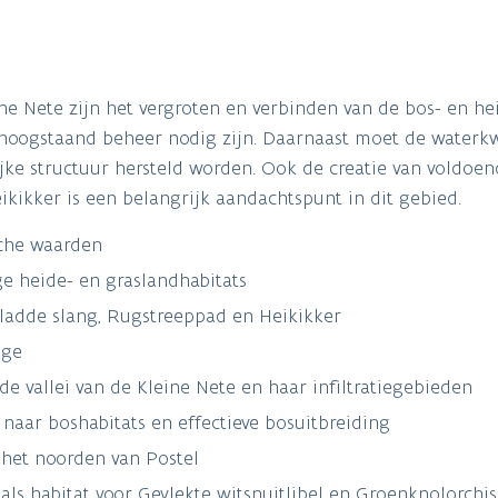
eine Nete zijn het vergroten en verbinden van de bos- en h
hoogstaand beheer nodig zijn. Daarnaast moet de waterkwa
lijke structuur hersteld worden. Ook de creatie van voldoe
ikikker is een belangrijk aandachtspunt in dit gebied.
sche waarden
e heide- en graslandhabitats
Gladde slang, Rugstreeppad en Heikikker
gge
de vallei van de Kleine Nete en haar infiltratiegebieden
aar boshabitats en effectieve bosuitbreiding
het noorden van Postel
ls habitat voor Gevlekte witsnuitlibel en Groenknolorchis