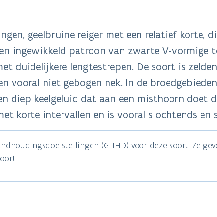
en, geelbruine reiger met een relatief korte, dik
en ingewikkeld patroon van zwarte V-vormige t
et duidelijkere lengtestrepen. De soort is zelden v
 en vooral niet gebogen nek. In de broedgebiede
een diep keelgeluid dat aan een misthoorn doet 
t korte intervallen en is vooral s ochtends en 
tandhoudingsdoelstellingen (G-IHD) voor deze soort. Ze ge
oort.