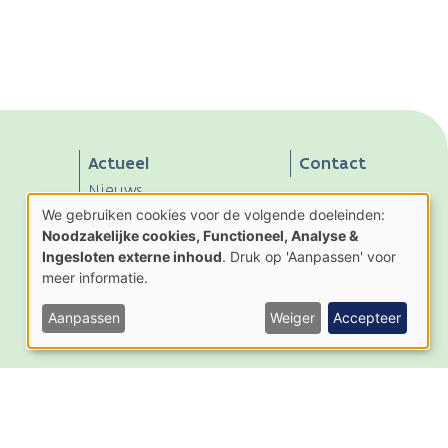
Actueel
Contact
Nieuws
We gebruiken cookies voor de volgende doeleinden:
Activiteiten
Gebruik
Noodzakelijke cookies, Functioneel, Analyse &
van
Nieuwsbrief
Ingesloten externe inhoud
. Druk op 'Aanpassen' voor
persoonsgegevens
en
meer informatie.
cookies
Aanpassen
Weiger
Accepteer