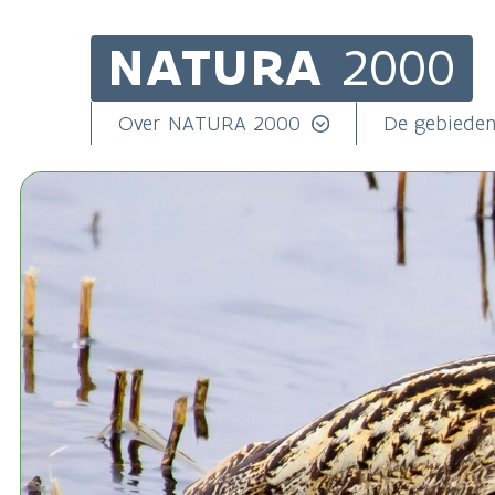
NATURA
2000
Skip
to
main
Main
Over NATURA 2000
De gebiede
content
navigation