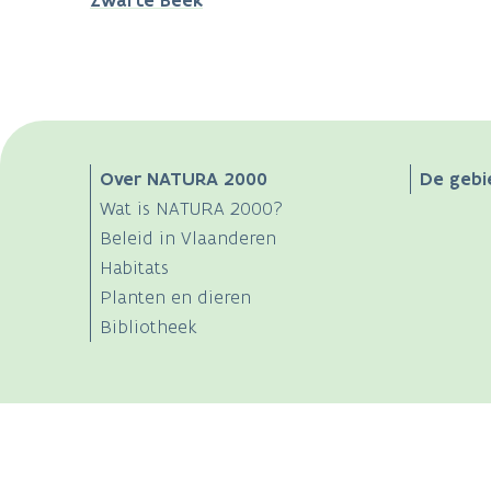
Zwarte Beek
Main
Over NATURA 2000
De gebi
Wat is NATURA 2000?
navigation
Beleid in Vlaanderen
Habitats
Planten en dieren
Bibliotheek