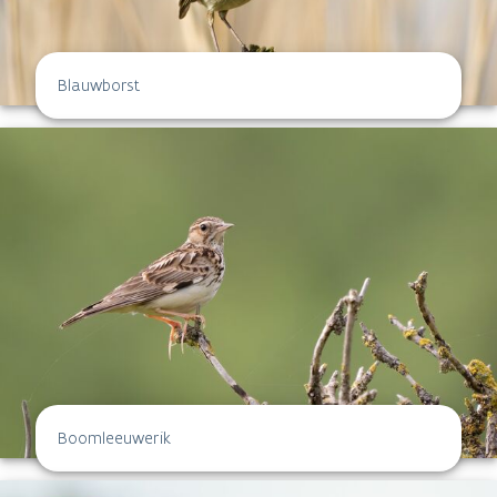
Blauwborst
Boomleeuwerik