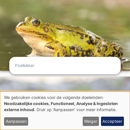
Poelkikker
We gebruiken cookies voor de volgende doeleinden:
Gebruik
Noodzakelijke cookies, Functioneel, Analyse & Ingesloten
van
externe inhoud
. Druk op 'Aanpassen' voor meer informatie.
persoonsgegevens
en
cookies
Aanpassen
Weiger
Accepteer