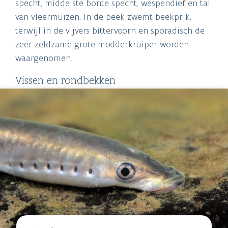
specht, middelste bonte specht, wespendief en tal
van vleermuizen. In de beek zwemt beekprik,
terwijl in de vijvers bittervoorn en sporadisch de
zeer zeldzame grote modderkruiper worden
waargenomen.
Vissen en rondbekken