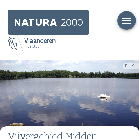
Skip
to
NATURA
2000
main
content
Vlaanderen
is natuur
Main
RLLK
navigation
Vijvergebied Midden-