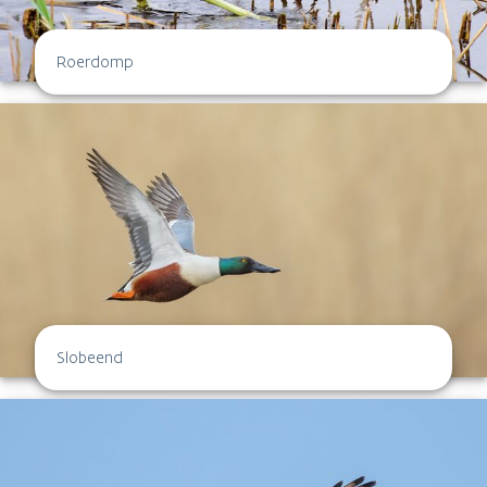
Roerdomp
Slobeend