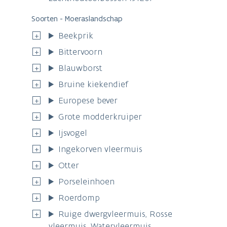
Soorten - Moeraslandschap
Beekprik
Bittervoorn
Blauwborst
Bruine kiekendief
Europese bever
Grote modderkruiper
Ijsvogel
Ingekorven vleermuis
Otter
Porseleinhoen
Roerdomp
Ruige dwergvleermuis, Rosse
vleermuis, Watervleermuis,