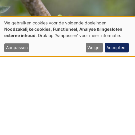
We gebruiken cookies voor de volgende doeleinden:
Gebruik
Noodzakelijke cookies, Functioneel, Analyse & Ingesloten
van
externe inhoud
. Druk op 'Aanpassen' voor meer informatie.
persoonsgegevens
en
cookies
Aanpassen
Weiger
Accepteer
Boomkikker