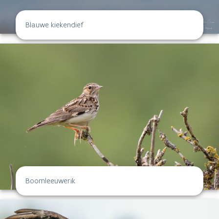
Blauwe kiekendief
Boomleeuwerik