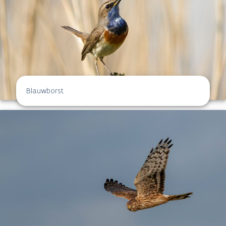
Blauwborst