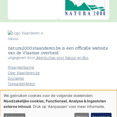
natura2000.vlaanderen.be is een officiële website
van de Vlaamse overheid
uitgegeven door
Agentschap voor Natuur en Bos
Privacyverklaring
Over Vlaanderen.be
Disclaimer
Toegankelijkheid
AGENTSCHAP
We gebruiken cookies voor de volgende doeleinden:
NATUUR & BOS
Gebruik
Noodzakelijke cookies, Functioneel, Analyse & Ingesloten
van
externe inhoud
. Druk op 'Aanpassen' voor meer informatie.
persoonsgegevens
en
cookies
Aanpassen
Weiger
Accepteer