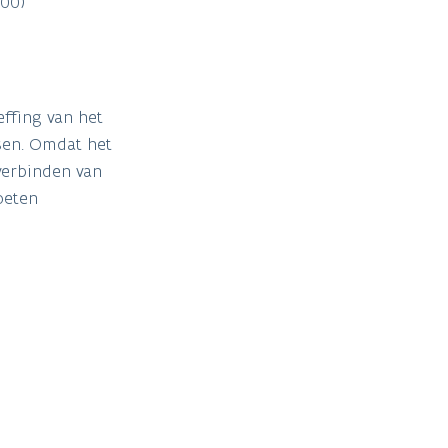
300)
ffing van het
sen. Omdat het
verbinden van
oeten