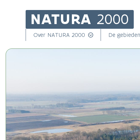
NATURA
2000
Skip
to
main
Main
Over NATURA 2000
De gebiede
content
navigation