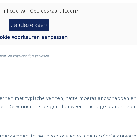
e inhoud van
Gebiedskaart
laden?
Ja (deze keer)
okie voorkeuren aanpassen
itat- en vogelrichtlijn gebieden
kernen met typische vennen, natte moeraslandschappen en
er. De vennen herbergen dan weer prachtige planten zoal
rderkempen, in het noordoosten van de provincie Antwerp