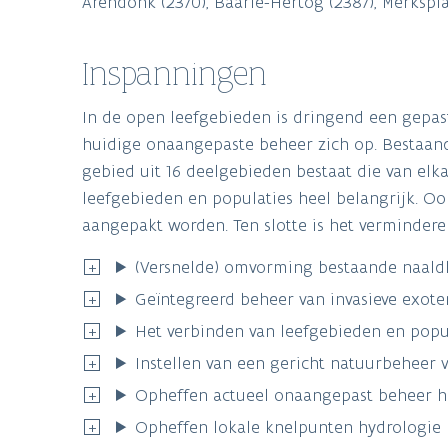
Arendonk (2370), Baarle-Hertog (2387), Merkspla
Inspanningen
In de open leefgebieden is dringend een gepas
huidige onaangepaste beheer zich op. Bestaa
gebied uit 16 deelgebieden bestaat die van elk
leefgebieden en populaties heel belangrijk. O
aangepakt worden. Ten slotte is het vermindere
(Versnelde) omvorming bestaande naal
Geïntegreerd beheer van invasieve exo
Het verbinden van leefgebieden en popul
Instellen van een gericht natuurbeheer 
Opheffen actueel onaangepast beheer h
Opheffen lokale knelpunten hydrologie