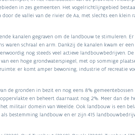
gebieden in zes gemeenten. Het vogelrichtlijngebied bestaa
door de vallei van de rivier de Aa, met slechts een klein 
lende kanalen gegraven om de landbouw te stimuleren. E
 waren schraal en arm. Dankzij de kanalen kwam er een
tegenwoordig nog steeds veel actieve landbouwbedrijven. De
 van een hoge grondwaterspiegel, met op sommige plaats
ruimte: er komt amper bewoning, industrie of recreatie vo
van de gronden in bezit en nog eens 8% gemeentebossen e
oppervlakte en beheert daarnaast nog 2%. Meer dan de he
p het militair domein van Weelde. Ook landbouw is een bela
t als bestemming landbouw en er zijn 415 landbouwbedrijv