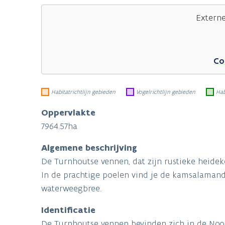
Extern
Co
Habitatrichtlijn gebieden
Vogelrichtlijn gebieden
Hab
Oppervlakte
7964.57ha
Algemene beschrijving
De Turnhoutse vennen, dat zijn rustieke heide
In de prachtige poelen vind je de kamsalamand
waterweegbree.
Identificatie
De Turnhoutse vennen bevinden zich in de Noo