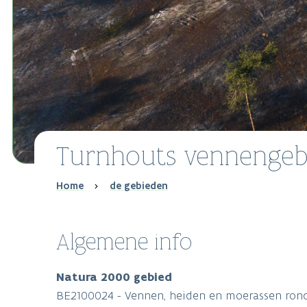
Turnhouts vennengeb
Breadcrumb
Home
de gebieden
Algemene info
Natura 2000 gebied
BE2100024 - Vennen, heiden en moerassen rond