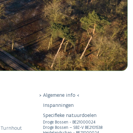
Algemene info
Inspanningen
Specifieke natuurdoelen
Droge Bossen - BE21000024
 Turnhout
Droge Bossen – SBZ-V BE2101538
Heidelandschap - BE21000024