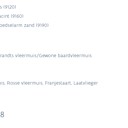
 (9120)
cint (9160)
oedselarm zand (9190)
Brandts vleermuis/Gewone baardvleermuis
 Rosse vleermuis, Franjestaart, Laatvlieger
38