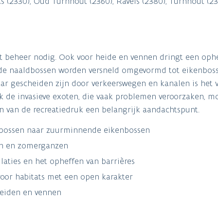
s (2330), Oud Turnhout (2360), Ravels (2380), Turnhout (2
t beheer nodig. Ook voor heide en vennen dringt een ophe
nde naaldbossen worden versneld omgevormd tot eikenbos
aar gescheiden zijn door verkeerswegen en kanalen is het 
ok de invasieve exoten, die vaak problemen veroorzaken, m
n van de recreatiedruk een belangrijk aandachtspunt.
dbossen naar zuurminnende eikenbossen
ten en zomerganzen
aties en het opheffen van barrières
voor habitats met een open karakter
eiden en vennen