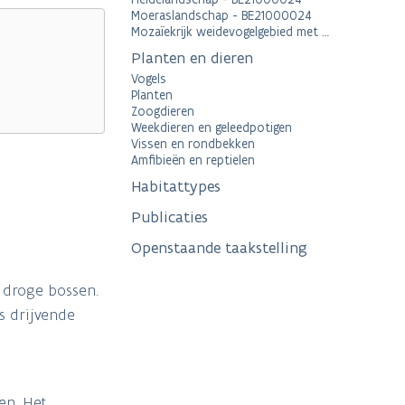
Moeraslandschap - BE21000024
Mozaïekrijk weidevogelgebied met KLE’s en natte graslanden, - SBZ-V BE2101538
Planten en dieren
Vogels
Planten
Zoogdieren
Weekdieren en geleedpotigen
Vissen en rondbekken
Amfibieën en reptielen
Habitattypes
Publicaties
Openstaande taakstelling
 droge bossen.
s drijvende
en. Het