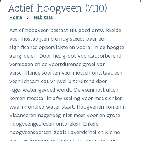
Actief hoogveen (7110)
Breadcrumb
Home
Habitats
Actief hoogveen bestaat uit goed ontwikkelde
veenmostapijten die nog steeds over een
significante oppervlakte en vooral in de hoogte
aangroeien. Door het groot vochtabsorberend
vermogen en de voortdurende groei van
verschillende soorten veenmossen ontstaat een
veenlichaam dat vrijwel uitsluitend door
regenwater gevoed wordt. De veenmosbulten
komen meestal in afwisseling voor met slenken
waarin ondiep water staat. Hoogvenen komen in
Vlaanderen nagenoeg niet meer voor en grote
hoogveengebieden ontbreken. Enkele
hoogveensoorten, zoals Lavendelhei en Kleine
veenbes kunnen wel aanwezig zijn in venige,