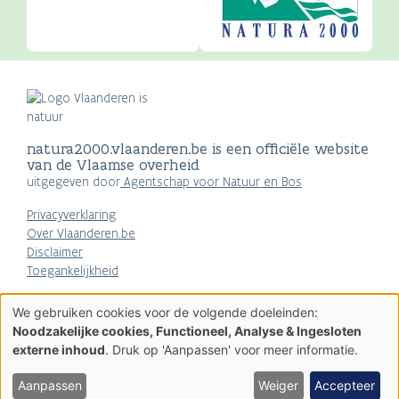
natura2000.vlaanderen.be is een officiële website
van de Vlaamse overheid
uitgegeven door
Agentschap voor Natuur en Bos
Privacyverklaring
Over Vlaanderen.be
Disclaimer
Toegankelijkheid
AGENTSCHAP
We gebruiken cookies voor de volgende doeleinden:
NATUUR & BOS
Gebruik
Noodzakelijke cookies, Functioneel, Analyse & Ingesloten
van
externe inhoud
. Druk op 'Aanpassen' voor meer informatie.
persoonsgegevens
en
cookies
Aanpassen
Weiger
Accepteer