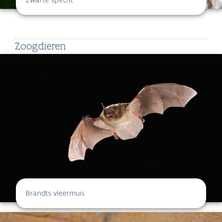
Zoogdieren
Brandts vleermuis