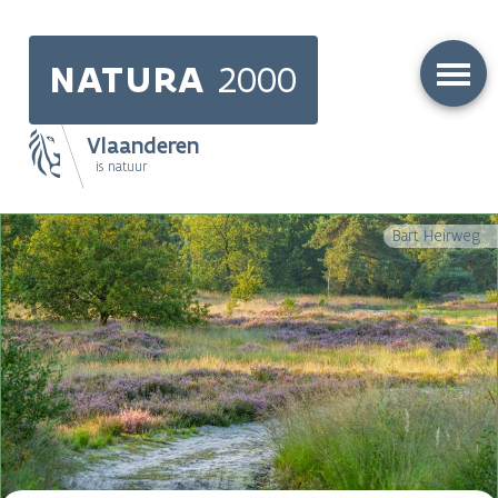
Skip
to
NATURA
2000
main
content
Vlaanderen
is natuur
Main
Bart Heirweg
navigation