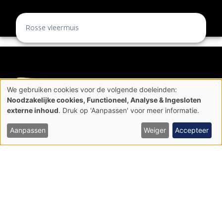
Rosse vleermuis
We gebruiken cookies voor de volgende doeleinden:
Gebruik
Noodzakelijke cookies, Functioneel, Analyse & Ingesloten
van
externe inhoud
. Druk op 'Aanpassen' voor meer informatie.
persoonsgegevens
en
cookies
Aanpassen
Weiger
Accepteer
Watervleermuis