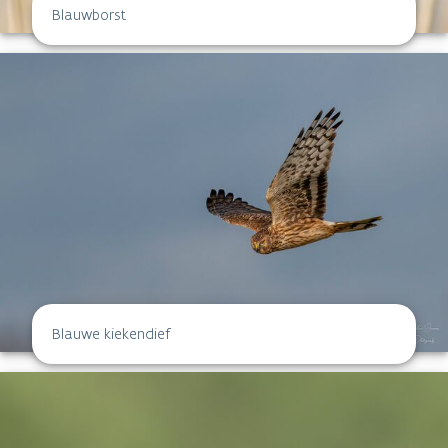
Blauwborst
Blauwe kiekendief