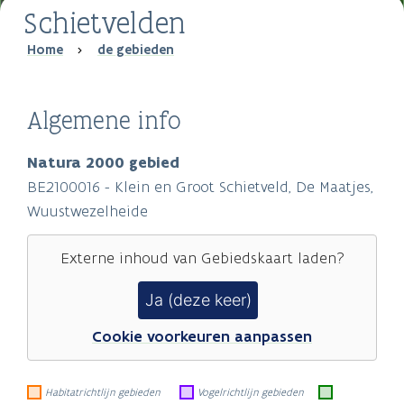
Schietvelden
Breadcrumb
Home
de gebieden
Algemene info
Natura 2000 gebied
BE2100016 - Klein en Groot Schietveld, De Maatjes,
Wuustwezelheide
Externe inhoud van
Gebiedskaart
laden?
Ja (deze keer)
Cookie voorkeuren aanpassen
Habitatrichtlijn gebieden
Vogelrichtlijn gebieden