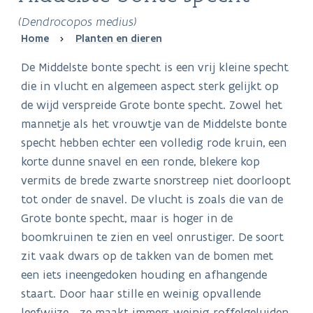
(Dendrocopos medius)
Breadcrumb
Home
Planten en dieren
De Middelste bonte specht is een vrij kleine specht
die in vlucht en algemeen aspect sterk gelijkt op
de wijd verspreide Grote bonte specht. Zowel het
mannetje als het vrouwtje van de Middelste bonte
specht hebben echter een volledig rode kruin, een
korte dunne snavel en een ronde, blekere kop
vermits de brede zwarte snorstreep niet doorloopt
tot onder de snavel. De vlucht is zoals die van de
Grote bonte specht, maar is hoger in de
boomkruinen te zien en veel onrustiger. De soort
zit vaak dwars op de takken van de bomen met
een iets ineengedoken houding en afhangende
staart. Door haar stille en weinig opvallende
leefwijze - ze maakt immers weinig roffelgeluiden