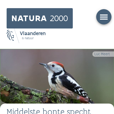
Skip
to
NATURA
2000
main
content
Vlaanderen
is natuur
Main
Luc Meert
navigation
Middelste bonte specht