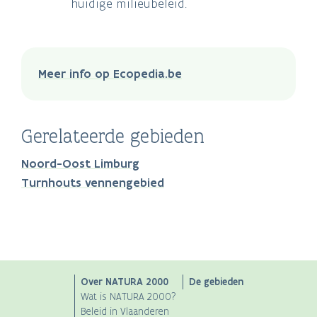
huidige milieubeleid.
Meer info op Ecopedia.be
Gerelateerde gebieden
Noord-Oost Limburg
Turnhouts vennengebied
Main
Over NATURA 2000
De gebieden
Wat is NATURA 2000?
navigation
Beleid in Vlaanderen