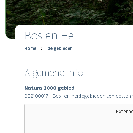
Bos en Hei
Breadcrumb
Home
de gebieden
Algemene info
Natura 2000 gebied
BE2100017 - Bos- en heidegebieden ten oosten
Extern