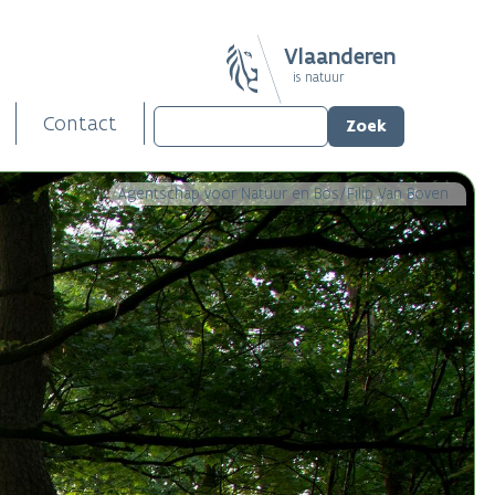
Vlaanderen
is natuur
Contact
Agentschap voor Natuur en Bos/Filip Van Boven