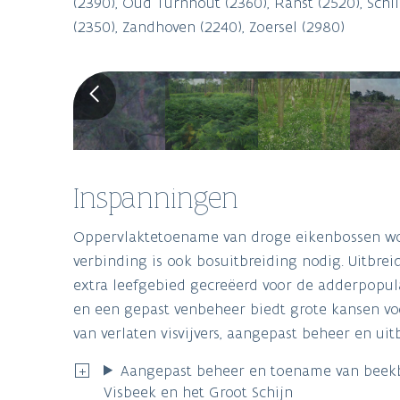
(2390), Oud Turnhout (2360), Ranst (2520), Schil
(2350), Zandhoven (2240), Zoersel (2980)
Inspanningen
Oppervlaktetoename van droge eikenbossen wor
verbinding is ook bosuitbreiding nodig. Uitbre
extra leefgebied gecreëerd voor de adderpopul
en een gepast venbeheer biedt grote kansen vo
van verlaten visvijvers, aangepast beheer en ui
Aangepast beheer en toename van beekbe
Visbeek en het Groot Schijn