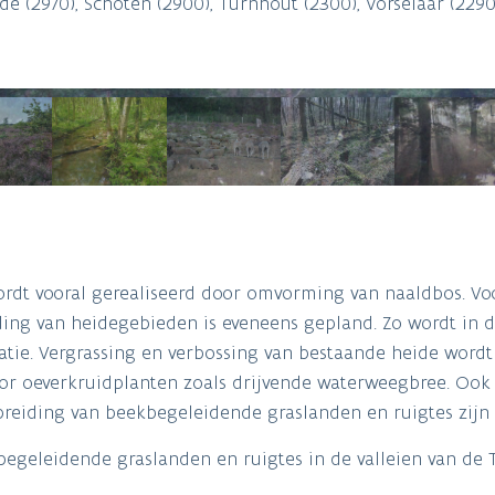
de (2970), Schoten (2900), Turnhout (2300), Vorselaar (2290
dt vooral gerealiseerd door omvorming van naaldbos. Vo
iding van heidegebieden is eveneens gepland. Zo wordt in d
atie. Vergrassing en verbossing van bestaande heide word
or oeverkruidplanten zoals drijvende waterweegbree. Ook 
tbreiding van beekbegeleidende graslanden en ruigtes zijn p
geleidende graslanden en ruigtes in de valleien van de 