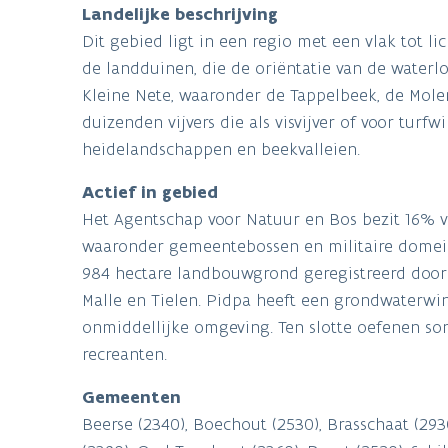
Landelijke beschrijving
Dit gebied ligt in een regio met een vlak tot li
de landduinen, die de oriëntatie van de waterl
Kleine Nete, waaronder de Tappelbeek, de Molen
duizenden vijvers die als visvijver of voor tur
heidelandschappen en beekvalleien.
Actief in gebied
Het Agentschap voor Natuur en Bos bezit 16% v
waaronder gemeentebossen en militaire domeine
984 hectare landbouwgrond geregistreerd door 
Malle en Tielen. Pidpa heeft een grondwaterwi
onmiddellijke omgeving. Ten slotte oefenen so
recreanten.
Gemeenten
Beerse (2340), Boechout (2530), Brasschaat (2930),