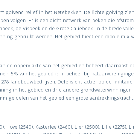
cht golvend reliëf in het Netebekken. De lichte golving zie
open volgen. Er is een dicht netwerk van beken die afstro
beek, de Visbeek en de Grote Caliebeek. In de brede valle
fwinning gebruikt werden. Het gebied biedt een mooie mix v
an de oppervlakte van het gebied en beheert daarnaast n
n. 5% van het gebied is in beheer bij natuurverenigingen
278 landbouwbedrijven. Defensie is actief op de militair
nning in het gebied en drie andere grondwaterwinningen 
mmige delen van het gebied een grote aantrekkingskracht
 Hove (2540), Kasterlee (2460), Lier (2500), Lille (2275), Lin