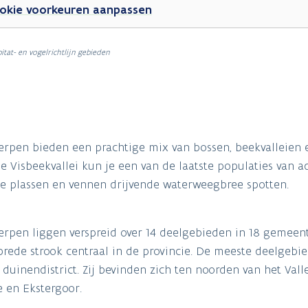
okie voorkeuren aanpassen
itat- en vogelrichtlijn gebieden
rpen bieden een prachtige mix van bossen, beekvalleien e
 Visbeekvallei kun je een van de laatste populaties van a
de plassen en vennen drijvende waterweegbree spotten.
rpen liggen verspreid over 14 deelgebieden in 18 gemeen
brede strook centraal in de provincie. De meeste deelgebi
duinendistrict. Zij bevinden zich ten noorden van het Vall
e en Ekstergoor.