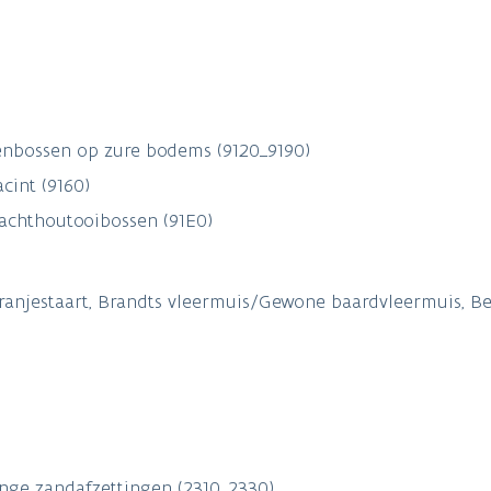
nbossen op zure bodems (9120_9190)
cint (9160)
zachthoutooibossen (91E0)
ranjestaart, Brandts vleermuis/Gewone baardvleermuis, Be
nge zandafzettingen (2310_2330)