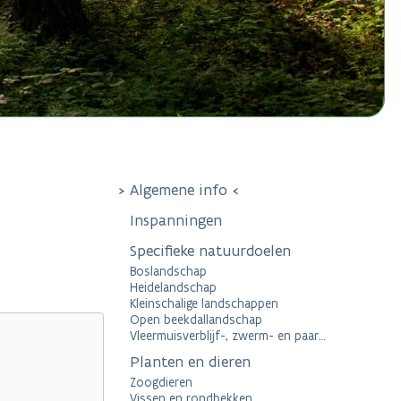
Algemene info
Inspanningen
Specifieke natuurdoelen
Boslandschap
Heidelandschap
Kleinschalige landschappen
Open beekdallandschap
Vleermuisverblijf-, zwerm- en paarplaatsen
Planten en dieren
Zoogdieren
Vissen en rondbekken