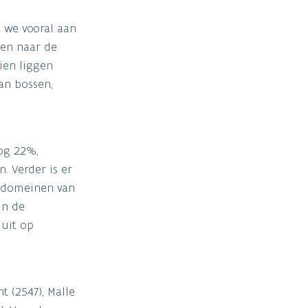
n we vooral aan
men naar de
ien liggen
an bossen,
og 22%,
. Verder is er
e domeinen van
in de
 uit op
t (2547), Malle