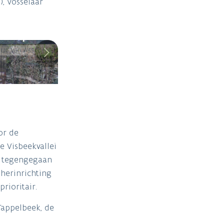
), Vosselaar
Luc Van Assche
or de
e Visbeekvallei
t tegengegaan
herinrichting
rioritair.
Tappelbeek, de