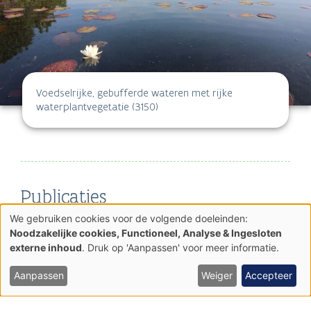
Voedselrijke, gebufferde wateren met rijke
waterplantvegetatie (3150)
Publicaties
We gebruiken cookies voor de volgende doeleinden:
17_fortengordels_s-ihd-rapport.pdf
Gebruik
Noodzakelijke cookies, Functioneel, Analyse & Ingesloten
van
17_fortengordels_mp-1.0.pdf
externe inhoud
. Druk op 'Aanpassen' voor meer informatie.
persoonsgegevens
17_fortengordels_s-ihd-besluit_vr.pdf
en
cookies
Aanpassen
Weiger
Accepteer
Openstaande taakstelling