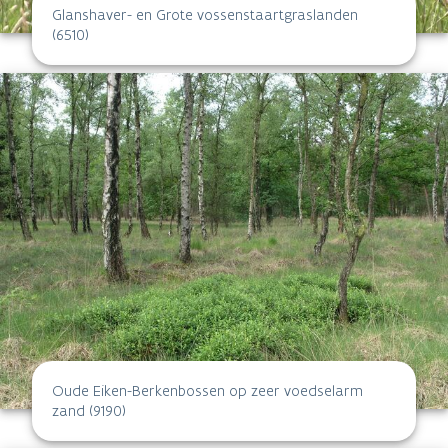
Glanshaver- en Grote vossenstaartgraslanden
(6510)
Oude Eiken-Berkenbossen op zeer voedselarm
zand (9190)