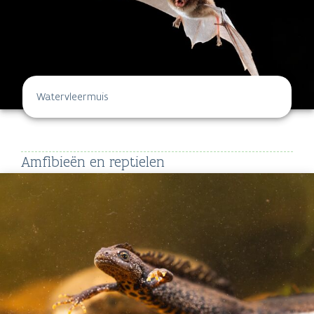
Watervleermuis
Amfibieën en reptielen