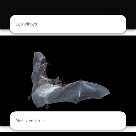
Laatvlieger
Meervleermuis