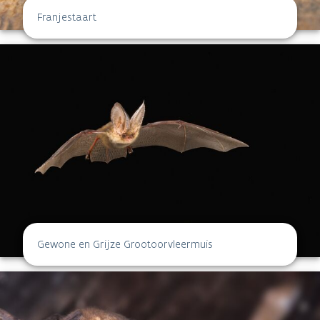
Franjestaart
Gewone en Grijze Grootoorvleermuis