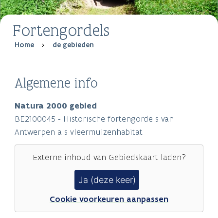
Fortengordels
Breadcrumb
Home
de gebieden
Algemene info
Natura 2000 gebied
BE2100045 - Historische fortengordels van
Antwerpen als vleermuizenhabitat
Externe inhoud van
Gebiedskaart
laden?
Ja (deze keer)
Cookie voorkeuren aanpassen