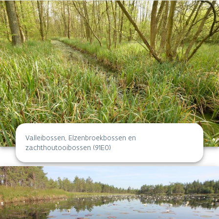
Valleibossen, Elzenbroekbossen en
zachthoutooibossen (91E0)