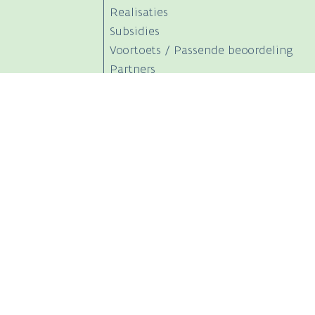
Realisaties
Subsidies
Voortoets / Passende beoordeling
Partners
s een officiële website van de Vlaamse overheid
 Natuur en Bos
be
Disclaimer
Toegankelijkheid