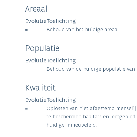
Areaal
Evolutie
Toelichting
=
Behoud van het huidige areaal
Populatie
Evolutie
Toelichting
=
Behoud van de huidige populatie van
Kwaliteit
Evolutie
Toelichting
=
Oplossen van niet afgestemd menselij
te beschermen habitats en leefgebied
huidige milieubeleid.