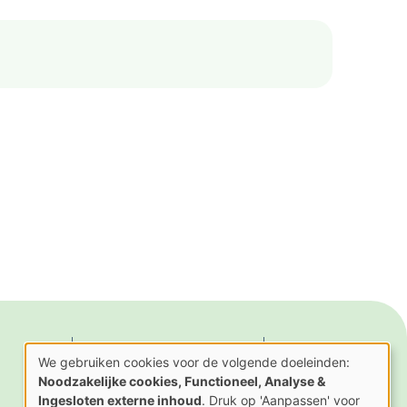
Actueel
Contact
We gebruiken cookies voor de volgende doeleinden:
Gebruik
Nieuws
Noodzakelijke cookies, Functioneel, Analyse &
van
Activiteiten
Ingesloten externe inhoud
. Druk op 'Aanpassen' voor
persoonsgegevens