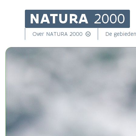
NATURA
2000
Skip
to
main
Main
Over NATURA 2000
De gebiede
content
navigation