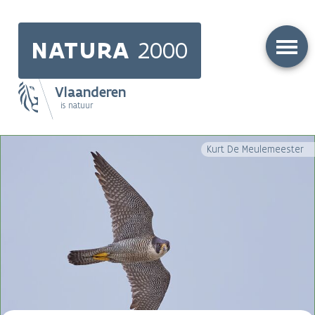
Skip
to
NATURA
2000
main
content
Vlaanderen
is natuur
Main
Kurt De Meulemeester
navigation