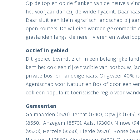
Op de top en op de flanken van de heuvels vin
het voorjaar dankzij de wilde hyacint. Daarnaa
Daar sluit een klein agrarisch landschap bij 
open kouters. De valleien worden gekenmerkt d
graslanden langs kleinere rivieren en waterloop
Actief in gebied
Dit gebied bevindt zich in een belangrijke la
kent het ook een rijke traditie van bosbouw, ja
private bos- en landeigenaars. Ongeveer 40% i
Agentschap voor Natuur en Bos of door een veren
ook een populaire toeristische regio voor wandel
Gemeenten
Galmaarden (1570), Ternat (1740), Opwijk (1745), 
(8550), Anzegem (8570), Aalst (9300), Ninove (
(9520), Herzele (9550), Lierde (9570), Ronse (96
Maarkedal (9680), Kluisbergen (9690), Oudenaa