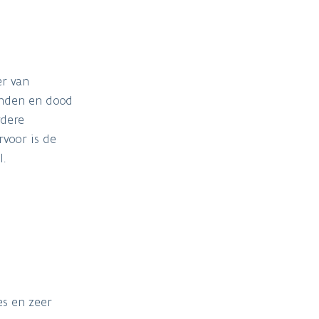
er van
anden en dood
rdere
voor is de
.
s en zeer