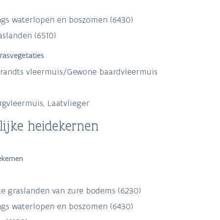
langs waterlopen en boszomen (6430)
aslanden (6510)
rasvegetaties
Brandts vleermuis/Gewone baardvleermuis
gvleermuis, Laatvlieger
lijke heidekernen
ekernen
ke graslanden van zure bodems (6230)
langs waterlopen en boszomen (6430)