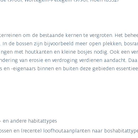
terreinen om de bestaande kernen te vergroten. Het behe
In de bossen zijn bijvoorbeeld meer open plekken, bosr
dingen met houtkanten en kleine bosjes nodig. Ook een ve
ndering van erosie en verdroging verdienen aandacht. Daar
 en -eigenaars binnen en buiten deze gebieden essentieel
- en andere habitattypes
sen en (recente) loofhoutaanplanten naar boshabitattype