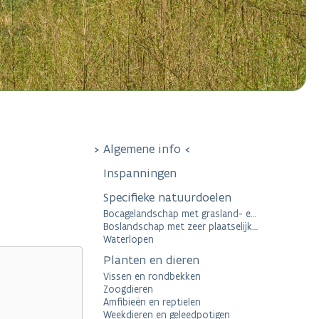
Algemene info
Inspanningen
Specifieke natuurdoelen
Bocagelandschap met grasland- en moerasvegetaties
Boslandschap met zeer plaatselijke heidekernen
Waterlopen
Planten en dieren
Vissen en rondbekken
Zoogdieren
Amfibieën en reptielen
Weekdieren en geleedpotigen