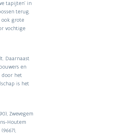
 tapijten’ in
bossen terug.
 ook grote
or vochtige
t. Daarnaast
dbouwers en
 door het
dschap is het
1790), Zwevegem
vens-Houtem
(9667),