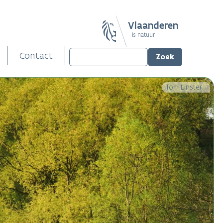
Vlaanderen
is natuur
Contact
Tom Linster