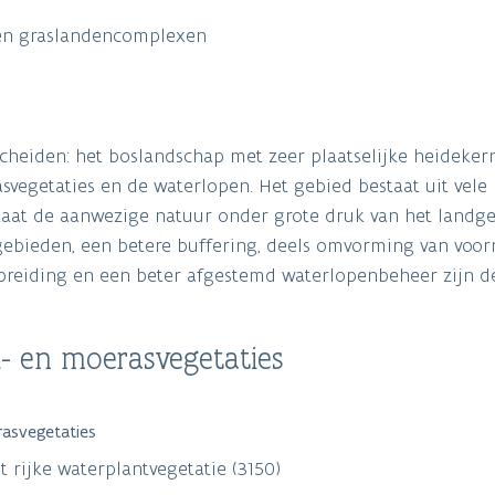
 en graslandencomplexen
scheiden: het boslandschap met zeer plaatselijke heideker
vegetaties en de waterlopen. Het gebied bestaat uit vele 
staat de aanwezige natuur onder grote druk van het landge
gebieden, een betere buffering, deels omvorming van voor
tbreiding en een beter afgestemd waterlopenbeheer zijn de
- en moerasvegetaties
rasvegetaties
 rijke waterplantvegetatie (3150)