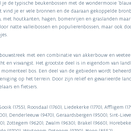
d je de typische beukenbossen met de wondermooie ‘blauwe
st vind je er vele bronnen en de daaraan gekoppelde bron
aan, met houtkanten, hagen, bomenrijen en graslanden maar
oor natte valleibossen en populierenbossen, maar ook do
jes.
ndbouwstreek met een combinatie van akkerbouw en veeteel
cht en visvangst. Het grootste deel is in eigendom van lan
s momenteel bos. Een deel van de gebieden wordt beheerd
iging op het terrein. Door zijn reliëf en gevarieerde lan
aars en fietsers.
Gooik (1755), Roosdaal (1760), Liedekerke (1770), Affligem (
9400), Denderleeuw (9470), Geraardsbergen (9500), Sint-Lie
00), Zottegem (9620), Zwalm (9630), Brakel (9660), Horebeke 
rde (9700), Wortegem-Petegem (9790), Moen (8552)