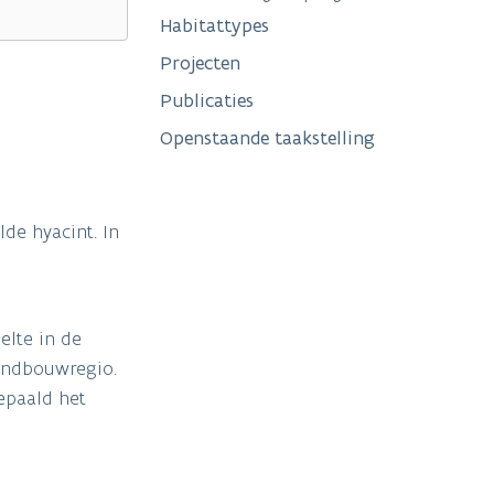
Habitattypes
Projecten
Publicaties
Openstaande taakstelling
de hyacint. In
elte in de
landbouwregio.
bepaald het