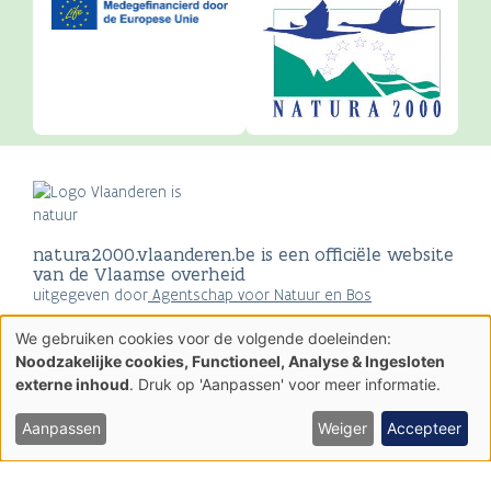
natura2000.vlaanderen.be is een officiële website
van de Vlaamse overheid
uitgegeven door
Agentschap voor Natuur en Bos
Privacyverklaring
We gebruiken cookies voor de volgende doeleinden:
Gebruik
Over Vlaanderen.be
Noodzakelijke cookies, Functioneel, Analyse & Ingesloten
van
Disclaimer
externe inhoud
. Druk op 'Aanpassen' voor meer informatie.
persoonsgegevens
Toegankelijkheid
en
cookies
Aanpassen
Weiger
Accepteer
AGENTSCHAP
NATUUR & BOS