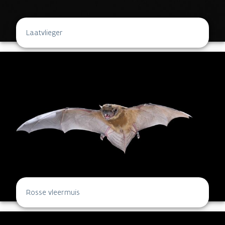
Laatvlieger
Rosse vleermuis