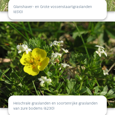
Glanshaver- en Grote vossenstaartgraslanden
(6510)
Heischrale graslanden en soortenrijke graslanden
van zure bodems (6230)