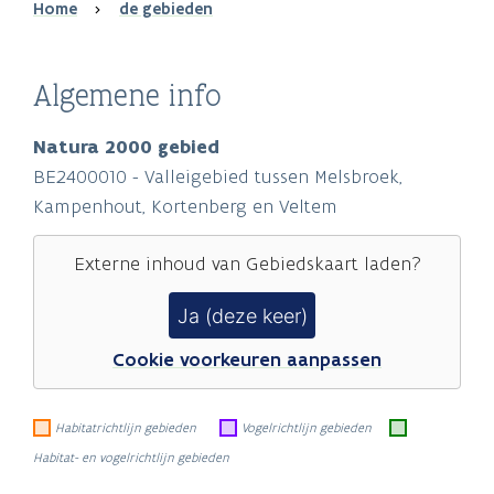
Breadcrumb
Home
de gebieden
Algemene info
Natura 2000 gebied
BE2400010 - Valleigebied tussen Melsbroek,
Kampenhout, Kortenberg en Veltem
Externe inhoud van
Gebiedskaart
laden?
Ja (deze keer)
Cookie voorkeuren aanpassen
Habitatrichtlijn gebieden
Vogelrichtlijn gebieden
Habitat- en vogelrichtlijn gebieden