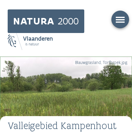
Skip
to
NATURA
2000
main
content
Vlaanderen
is natuur
Main
Blauwgrasland, Torfbroek.jpg
navigation
Valleigebied Kampenhout