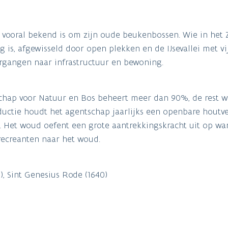
 vooral bekend is om zijn oude beukenbossen. Wie in het
 is, afgewisseld door open plekken en de IJsevallei met vi
rgangen naar infrastructuur en bewoning.
tschap voor Natuur en Bos beheert meer dan 90%, de rest 
ductie houdt het agentschap jaarlijks een openbare houtv
Het woud oefent een grote aantrekkingskracht uit op wan
n recreanten naar het woud.
0), Sint Genesius Rode (1640)