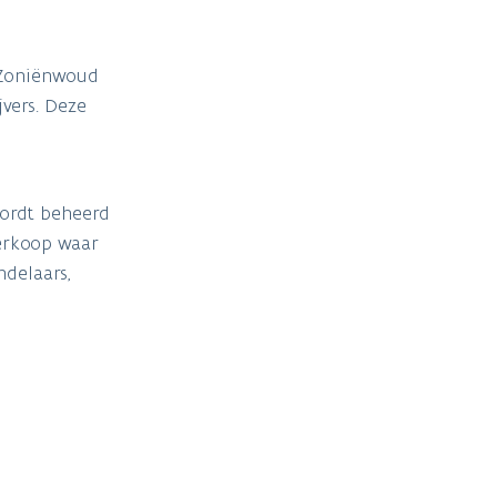
 Zoniënwoud
jvers. Deze
wordt beheerd
erkoop waar
delaars,