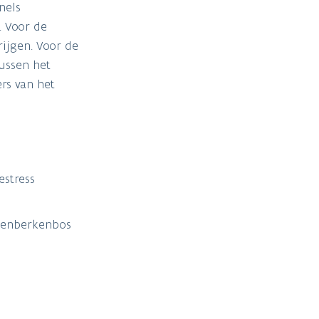
nels
. Voor de
rijgen. Voor de
ussen het
rs van het
estress
ikenberkenbos