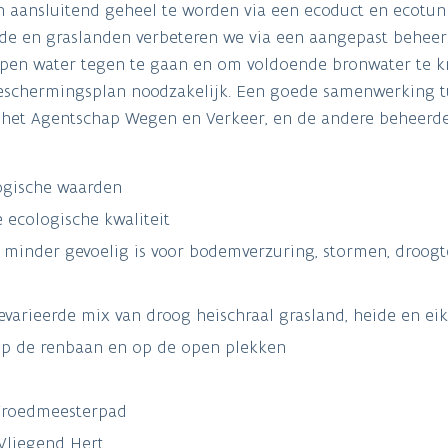
n aansluitend geheel te worden via een ecoduct en ecotun
eide en graslanden verbeteren we via een aangepast beheer
t open water tegen te gaan en om voldoende bronwater te k
beschermingsplan noodzakelijk. Een goede samenwerking t
het Agentschap Wegen en Verkeer, en de andere beheerde
ogische waarden
 ecologische kwaliteit
 minder gevoelig is voor bodemverzuring, stormen, droogt
varieerde mix van droog heischraal grasland, heide en e
op de renbaan en op de open plekken
Vroedmeesterpad
Vliegend Hert