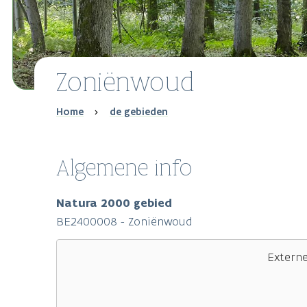
Zoniënwoud
Breadcrumb
Home
de gebieden
Algemene info
Natura 2000 gebied
BE2400008 - Zoniënwoud
Extern