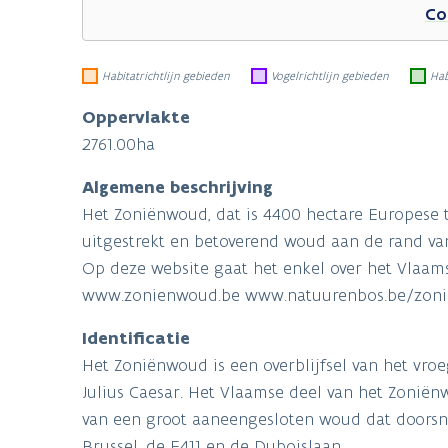
Co
Habitatrichtlijn gebieden
Vogelrichtlijn gebieden
Hab
Oppervlakte
2761.00ha
Algemene beschrijving
Het Zoniënwoud, dat is 4400 hectare Europese 
uitgestrekt en betoverend woud aan de rand van
Op deze website gaat het enkel over het Vlaam
www.zonienwoud.be www.natuurenbos.be/zon
Identificatie
Het Zoniënwoud is een overblijfsel van het vr
Julius Caesar. Het Vlaamse deel van het Zoniënw
van een groot aaneengesloten woud dat doorsne
Brussel, de E411 en de Duboislaan.