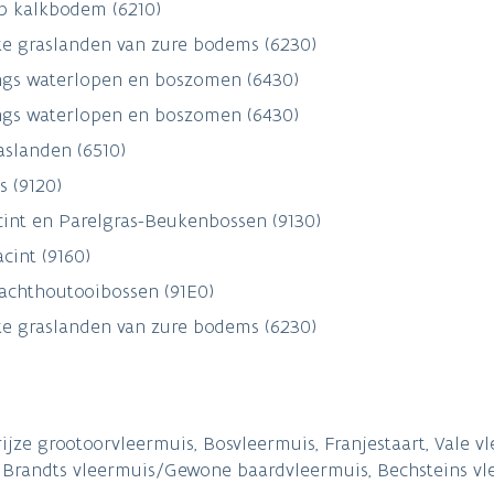
p kalkbodem (6210)
ke graslanden van zure bodems (6230)
langs waterlopen en boszomen (6430)
langs waterlopen en boszomen (6430)
aslanden (6510)
 (9120)
int en Parelgras-Beukenbossen (9130)
cint (9160)
zachthoutooibossen (91E0)
ke graslanden van zure bodems (6230)
e grootoorvleermuis, Bosvleermuis, Franjestaart, Vale vl
 Brandts vleermuis/Gewone baardvleermuis, Bechsteins vl