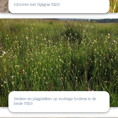
Schorren met Slijkgras (1320)
Slenken en plagplekken op vochtige bodems in de
heide (7150)