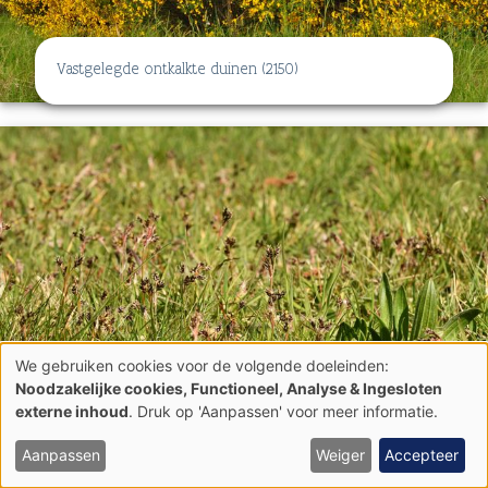
Vastgelegde ontkalkte duinen (2150)
We gebruiken cookies voor de volgende doeleinden:
Gebruik
Noodzakelijke cookies, Functioneel, Analyse & Ingesloten
van
externe inhoud
. Druk op 'Aanpassen' voor meer informatie.
persoonsgegevens
Veldbies-Beukenbossen (9110)
en
cookies
Aanpassen
Weiger
Accepteer