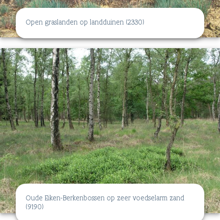
Open graslanden op landduinen (2330)
Oude Eiken-Berkenbossen op zeer voedselarm zand
(9190)