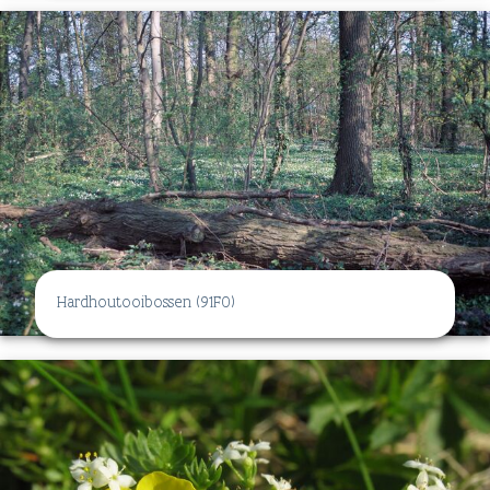
Hardhoutooibossen (91F0)