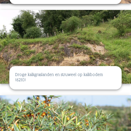
Droge kalkgraslanden en struweel op kalkbodem
(6210)