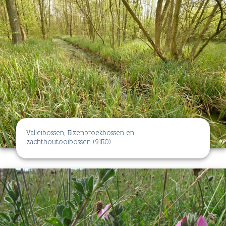
Valleibossen, Elzenbroekbossen en
zachthoutooibossen (91E0)