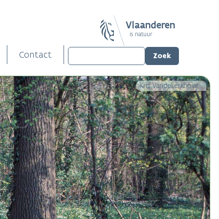
Vlaanderen
is natuur
Contact
Kris Vandekerkhove