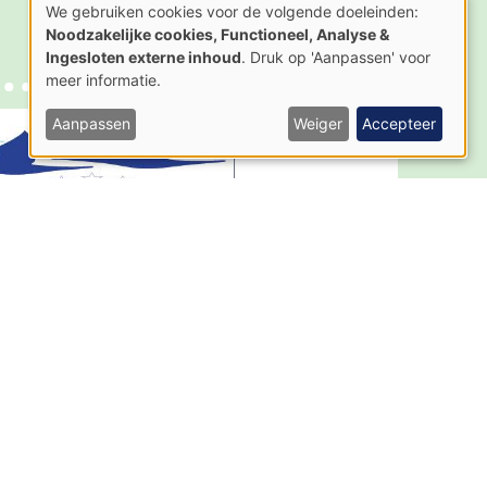
We gebruiken cookies voor de volgende doeleinden:
Gebruik
Noodzakelijke cookies, Functioneel, Analyse &
van
Ingesloten externe inhoud
. Druk op 'Aanpassen' voor
persoonsgegevens
en
meer informatie.
cookies
Aanpassen
Weiger
Accepteer
AGENTSCHAP
NATUUR & BOS