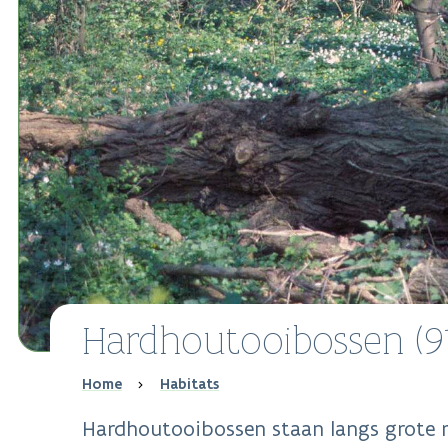
Hardhoutooibossen (9
Breadcrumb
Home
Habitats
Hardhoutooibossen staan langs grote 