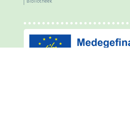
Bibliotheek
natura2000.vlaanderen.be i
uitgegeven door
Agentschap voor
Privacyverklaring
Over Vlaanderen.