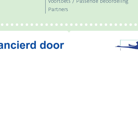
Voortoets / Passende beoordeling
Partners
s een officiële website van de Vlaamse overheid
 Natuur en Bos
be
Disclaimer
Toegankelijkheid