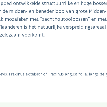
n goed ontwikkelde structuurrijke en hoge bossen
or de midden- en benedenloop van grote Midden-E
ak mozaïeken met “zachthoutooibossen” en met 
laanderen is het natuurlijke verspreidingsareaa
 zeldzaam voorkomt.
s, Fraxinus excelsior of Fraxinus angustifolia, langs de 