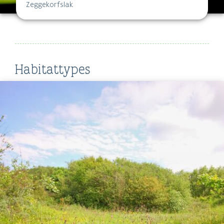
Zeggekorfslak
Habitattypes