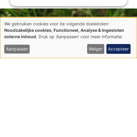
We gebruiken cookies voor de volgende doeleinden:
Gebruik
Noodzakelijke cookies, Functioneel, Analyse & Ingesloten
van
externe inhoud
. Druk op 'Aanpassen' voor meer informatie.
persoonsgegevens
en
cookies
Aanpassen
Weiger
Accepteer
Heischrale graslanden en soortenrijke graslanden
van zure bodems (6230)