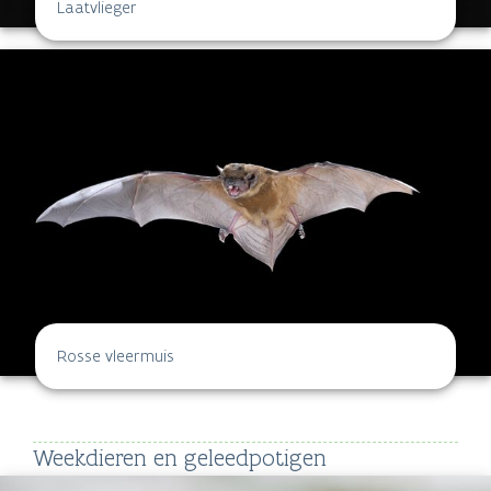
Laatvlieger
Rosse vleermuis
Weekdieren en geleedpotigen