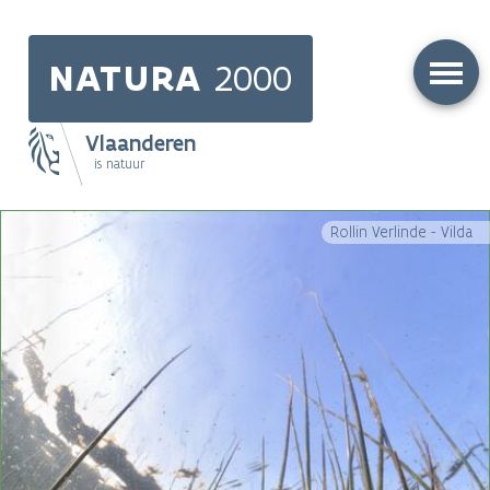
Skip
to
NATURA
2000
main
content
Vlaanderen
is natuur
Main
Rollin Verlinde - Vilda
navigation