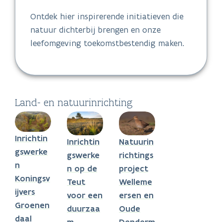
Ontdek hier inspirerende initiatieven die
natuur dichterbij brengen en onze
leefomgeving toekomstbestendig maken.
Land- en natuurinrichting
Inrichtin
Inrichtin
Natuurin
gswerke
gswerke
richtings
n
n op de
project
Koningsv
Teut
Welleme
ijvers
voor een
ersen en
Groenen
duurzaa
Oude
daal