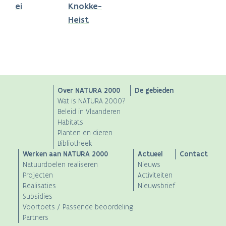
ei
Knokke-
Heist
Main
Over NATURA 2000
De gebieden
Wat is NATURA 2000?
navigation
Beleid in Vlaanderen
Habitats
Planten en dieren
Bibliotheek
Werken aan NATURA 2000
Actueel
Contact
Natuurdoelen realiseren
Nieuws
Projecten
Activiteiten
Realisaties
Nieuwsbrief
Subsidies
Voortoets / Passende beoordeling
Partners