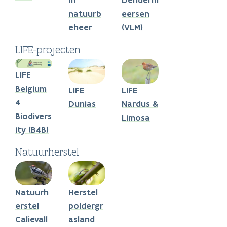
m
Denderm
natuurb
eersen
eheer
(VLM)
LIFE-projecten
LIFE
Belgium
LIFE
LIFE
4
Dunias
Nardus &
Biodivers
Limosa
ity (B4B)
Natuurherstel
Natuurh
Herstel
erstel
poldergr
Calievall
asland