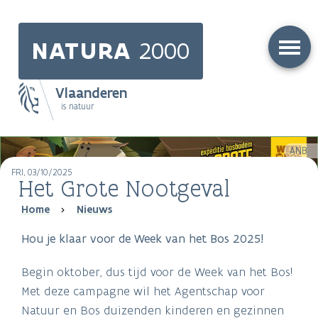
Skip
to
NATURA
2000
main
content
Vlaanderen
is natuur
Main
ANB
navigation
FRI, 03/10/2025
Het Grote Nootgeval
Breadcrumb
Home
Nieuws
Hou je klaar voor de Week van het Bos 2025!
Begin oktober, dus tijd voor de Week van het Bos!
Met deze campagne wil het Agentschap voor
Natuur en Bos duizenden kinderen en gezinnen