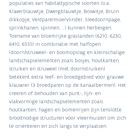
populaties van habitattypische soorten (o.a.
Klaverblauwtje, Dwergblauwtje, Boswitje, Bruin
dikkopje, Veldparelmoervlinder, Sleedoornpage,
sprinkhanen, spinnen, …) kunnen herbergen.
Toename van bloemrijke graslanden (6210, 6230,
6410, 6510) in combinatie met halfopen
(doorn)struweel- en boomopslag en kleinschalige
landschapselementen zoals bosjes, houtkanten,
struiken en struweel (met doornstruiken)
betekent extra leef- en broedgebied voor grauwe
klauwier (3 broedparen op de kanaalbermen). Het
creëren of behouden van punt-, lijn- en
vlakvormige landschapselementen zoals
houtkanten, hagen en bomenrijen zijn tenslotte
broodnodige structuren voor vleermuizen om zich
te oriënteren en zich langs te verplaatsen.