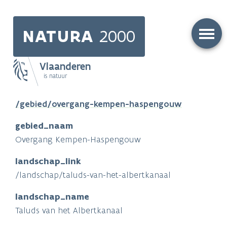
Skip
to
NATURA
2000
main
content
Vlaanderen
is natuur
Main
/gebied/overgang-kempen-haspengouw
navigation
gebied_naam
Overgang Kempen-Haspengouw
landschap_link
/landschap/taluds-van-het-albertkanaal
landschap_name
Taluds van het Albertkanaal