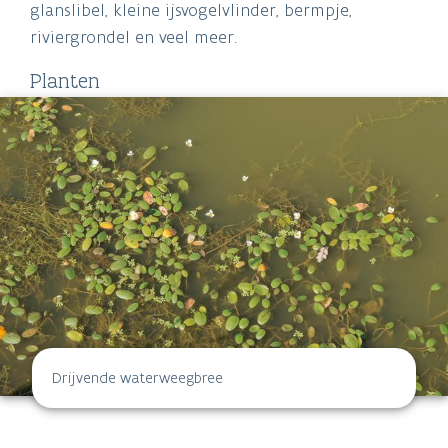
glanslibel, kleine ijsvogelvlinder, bermpje,
riviergrondel en veel meer.
Planten
Drijvende waterweegbree