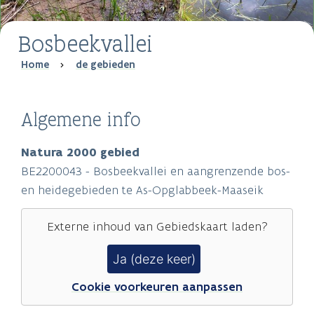
Bosbeekvallei
Breadcrumb
Home
de gebieden
Algemene info
Natura 2000 gebied
BE2200043 - Bosbeekvallei en aangrenzende bos-
en heidegebieden te As-Opglabbeek-Maaseik
Externe inhoud van
Gebiedskaart
laden?
Ja (deze keer)
Cookie voorkeuren aanpassen