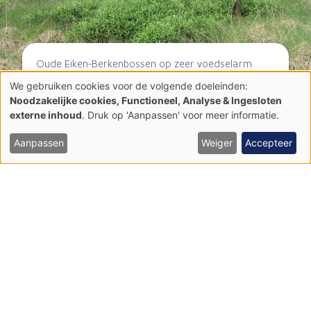
Oude Eiken-Berkenbossen op zeer voedselarm
zand (9190)
We gebruiken cookies voor de volgende doeleinden:
Gebruik
Noodzakelijke cookies, Functioneel, Analyse & Ingesloten
van
externe inhoud
. Druk op 'Aanpassen' voor meer informatie.
persoonsgegevens
en
cookies
Aanpassen
Weiger
Accepteer
Valleibossen, Elzenbroekbossen en