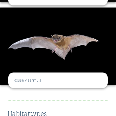
Rosse vleermuis
Habitattypes