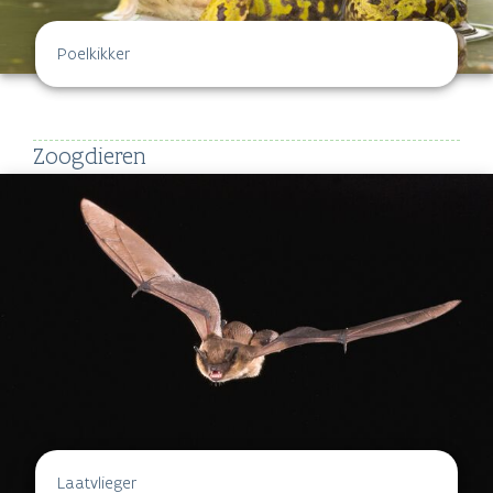
Poelkikker
Zoogdieren
Laatvlieger