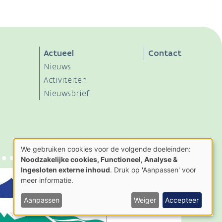
Actueel
Contact
Nieuws
Activiteiten
Nieuwsbrief
We gebruiken cookies voor de volgende doeleinden:
Gebruik
Noodzakelijke cookies, Functioneel, Analyse &
van
Ingesloten externe inhoud
. Druk op 'Aanpassen' voor
persoonsgegevens
en
meer informatie.
cookies
Aanpassen
Weiger
Accepteer