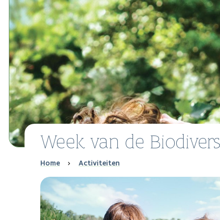
Week van de Biodiversi
Breadcrumb
Home
Activiteiten