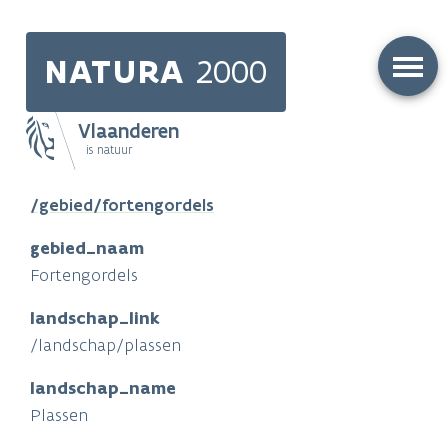
Skip
to
NATURA
2000
main
content
Vlaanderen
is natuur
Main
/gebied/fortengordels
navigation
gebied_naam
Fortengordels
landschap_link
/landschap/plassen
landschap_name
Plassen