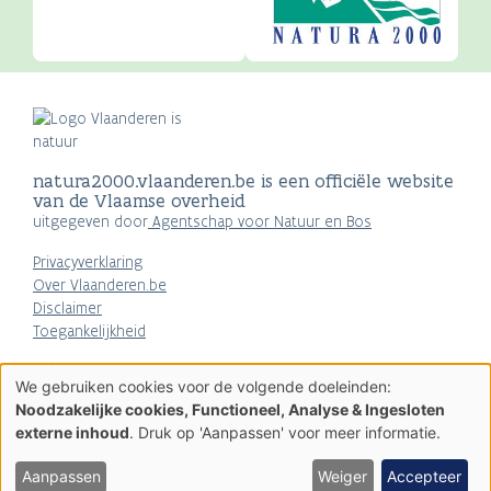
natura2000.vlaanderen.be is een officiële website
van de Vlaamse overheid
uitgegeven door
Agentschap voor Natuur en Bos
Privacyverklaring
Over Vlaanderen.be
Disclaimer
Toegankelijkheid
AGENTSCHAP
We gebruiken cookies voor de volgende doeleinden:
NATUUR & BOS
Gebruik
Noodzakelijke cookies, Functioneel, Analyse & Ingesloten
van
externe inhoud
. Druk op 'Aanpassen' voor meer informatie.
persoonsgegevens
en
cookies
Aanpassen
Weiger
Accepteer