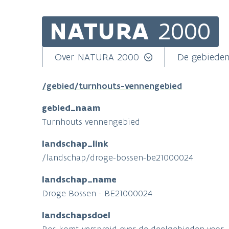
NATURA
2000
Skip
to
main
Main
Over NATURA 2000
De gebiede
content
navigation
/gebied/turnhouts-vennengebied
gebied_naam
Turnhouts vennengebied
landschap_link
/landschap/droge-bossen-be21000024
landschap_name
Droge Bossen - BE21000024
landschapsdoel
Bos komt verspreid over de deelgebieden voor.