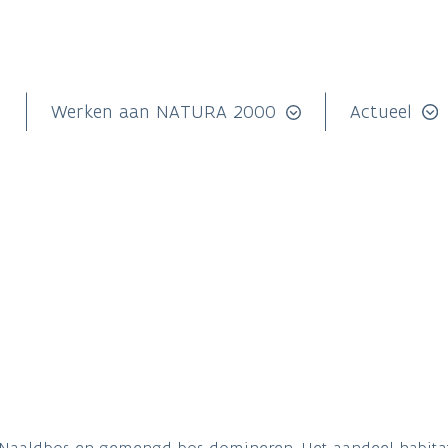
n
Werken aan NATURA 2000
Actueel
 Naaldbos en gemengd bos domineren. Het aandeel habitatw