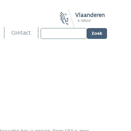
Vlaanderen
is natuur
Contact
aardig bos is gering. Deze SBZ is zeer