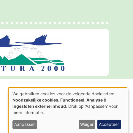
AGENTSCHAP
We gebruiken cookies voor de volgende doeleinden:
NATUUR & BOS
Gebruik
Noodzakelijke cookies, Functioneel, Analyse &
van
Ingesloten externe inhoud
. Druk op 'Aanpassen' voor
persoonsgegevens
en
meer informatie.
cookies
Aanpassen
Weiger
Accepteer