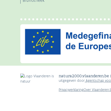
Bibliotheek
natura2000.vlaanderen.be i
uitgegeven door
Agentschap voor
Privacyverklaring
Over Vlaanderen.