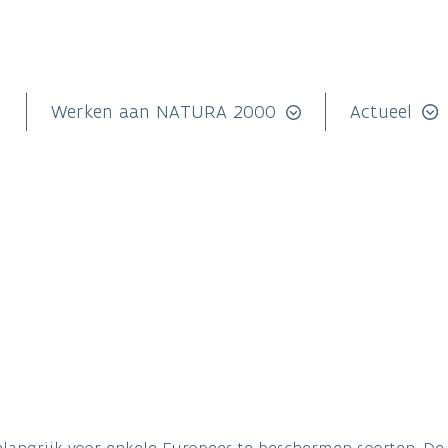
n
Werken aan NATURA 2000
Actueel
elangrijk voor enkele Europees te beschermen soorten. De 