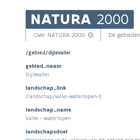
NATURA
2000
Skip
to
main
Main
Over NATURA 2000
De gebiede
content
navigation
/gebied/dijlevallei
gebied_naam
Dijlevallei
landschap_link
/landschap/vallei-waterlopen-0
landschap_name
Vallei - waterlopen
landschapsdoel
Waterlopen in de valleien van dit gebied zijn b